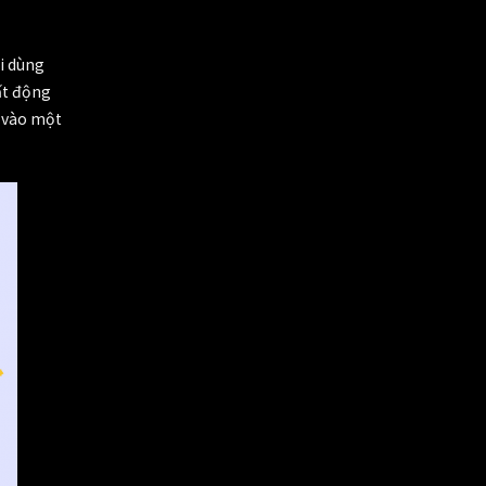
ời dùng
ất động
 vào một