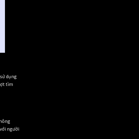
 sử dụng
ượt tìm
không
 với người