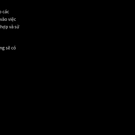
p các
vào việc
 hợp và sử
ng sẽ có