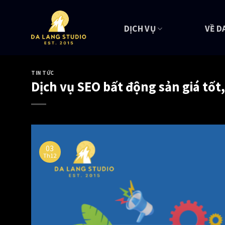
Skip
to
DỊCH VỤ
VỀ D
content
TIN TỨC
Dịch vụ SEO bất động sản giá tốt
03
Th12