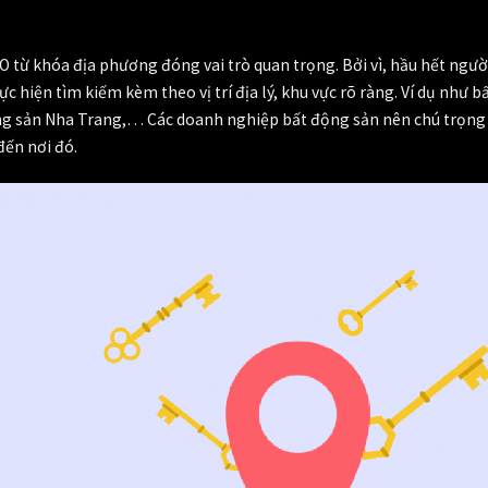
EO từ khóa địa phương đóng vai trò quan trọng. Bởi vì, hầu hết ngư
 hiện tìm kiếm kèm theo vị trí địa lý, khu vực rõ ràng. Ví dụ như b
ộng sản Nha Trang,… Các doanh nghiệp bất động sản nên chú trọng
 đến nơi đó.