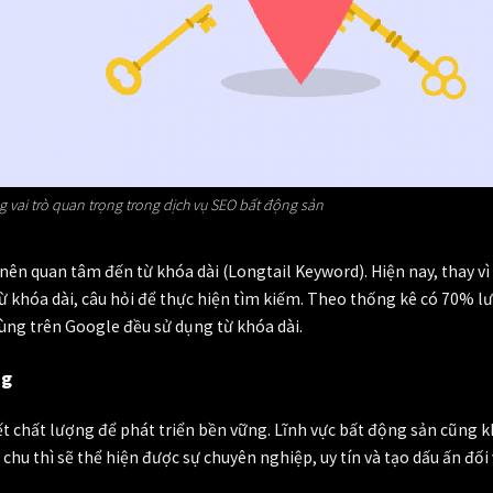
 vai trò quan trọng trong dịch vụ SEO bất động sản
ên quan tâm đến từ khóa dài (Longtail Keyword). Hiện nay, thay vì
ừ khóa dài, câu hỏi để thực hiện tìm kiếm. Theo thống kê có 70% l
ùng trên Google đều sử dụng từ khóa dài.
ng
iết chất lượng để phát triển bền vững. Lĩnh vực bất động sản cũng 
 chu thì sẽ thể hiện được sự chuyên nghiệp, uy tín và tạo dấu ấn đối