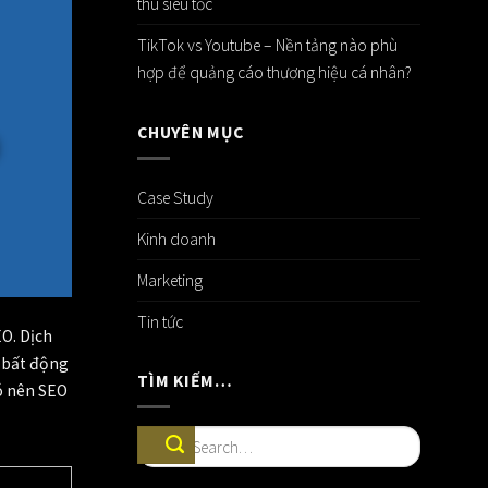
thu siêu tốc
TikTok vs Youtube – Nền tảng nào phù
hợp để quảng cáo thương hiệu cá nhân?
CHUYÊN MỤC
Case Study
Kinh doanh
Marketing
Tin tức
EO.
Dịch
g bất động
TÌM KIẾM…
có nên SEO