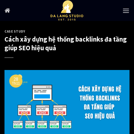
Skip
to
content
CASE STUDY
Cách xây dựng hệ thống backlinks đa tầng
giúp SEO hiệu quả
28
Th11