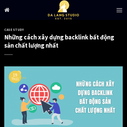
Skip
to
content
CASE STUDY
Những cách xây dựng backlink bất động
sản chất lượng nhất
19
Th11